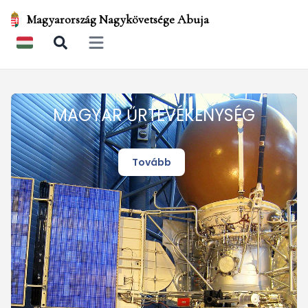
Magyarország Nagykövetsége Abuja
Open main menu
MAGYAR ŰRTEVÉKENYSÉG
Tovább