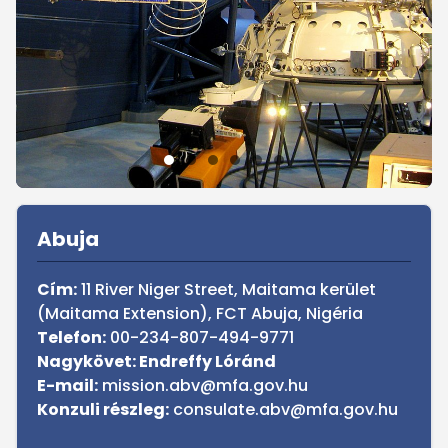
Sidebar
Abuja
Cím:
11 River Niger Street, Maitama kerület
(Maitama Extension), FCT Abuja, Nigéria
Telefon:
00-234-807-494-9771
Nagykövet: Endreffy Lóránd
E-mail:
mission.abv@mfa.gov.hu
Konzuli részleg:
consulate.abv@mfa.gov.hu