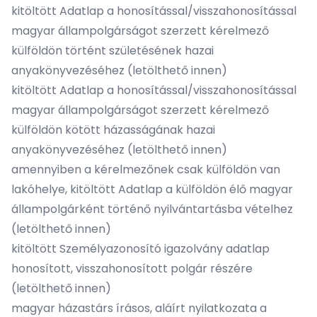
kitöltött Adatlap a honosítással/visszahonosítással
magyar állampolgárságot szerzett kérelmező
külföldön történt születésének hazai
anyakönyvezéséhez (
letölthető innen
)
kitöltött Adatlap a honosítással/visszahonosítással
magyar állampolgárságot szerzett kérelmező
külföldön kötött házasságának hazai
anyakönyvezéséhez (
letölthető innen
)
amennyiben a kérelmezőnek csak külföldön van
lakóhelye, kitöltött Adatlap a külföldön élő magyar
állampolgárként történő nyilvántartásba vételhez
(
letölthető innen
)
kitöltött Személyazonosító igazolvány adatlap
honosított, visszahonosított polgár részére
(
letölthető innen
)
magyar házastárs írásos, aláírt nyilatkozata a