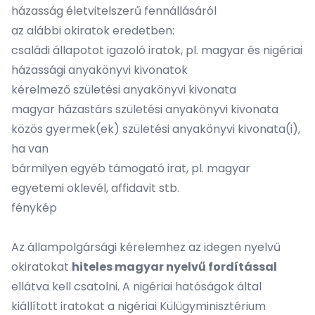
házasság életvitelszerű fennállásáról
az alábbi okiratok eredetben:
családi állapotot igazoló iratok, pl. magyar és nigériai
házassági anyakönyvi kivonatok
kérelmező születési anyakönyvi kivonata
magyar házastárs születési anyakönyvi kivonata
közös gyermek(ek) születési anyakönyvi kivonata(i),
ha van
bármilyen egyéb támogató irat, pl. magyar
egyetemi oklevél, affidavit stb.
fénykép
Az állampolgársági kérelemhez az idegen nyelvű
okiratokat
hiteles magyar nyelvű fordítással
ellátva kell csatolni. A nigériai hatóságok által
kiállított iratokat a nigériai Külügyminisztérium