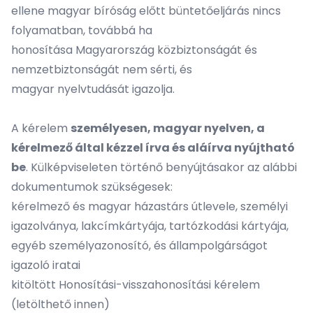
ellene magyar bíróság előtt büntetőeljárás nincs
folyamatban, továbbá ha
honosítása Magyarország közbiztonságát és
nemzetbiztonságát nem sérti, és
magyar nyelvtudását igazolja.
A kérelem
személyesen, magyar nyelven, a
kérelmező által kézzel írva és aláírva nyújtható
be
. Külképviseleten történő benyújtásakor az alábbi
dokumentumok szükségesek:
kérelmező és magyar házastárs útlevele, személyi
igazolványa, lakcímkártyája, tartózkodási kártyája,
egyéb személyazonosító, és állampolgárságot
igazoló iratai
kitöltött Honosítási-visszahonosítási kérelem
(
letölthető innen
)