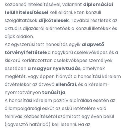
közbenső hitelesítésével, valamint
diplomáciai
felülhitelesítéssel
kell ellátni. Ezen konzuli
szolgáltatások
díjkötelesek
. További részletek az
aktuális díjazásról elérhetőek a
Konzuli illetékek és
díjak
oldalon.
Az egyszerűsített honosítás egyik
alapvető
törvényi feltétele
a nagykorú cselekvőképes és a
kiskorú korlátozottan cselekvőképes személyek
esetében
a magyar nyelvtudás
, amelynek
meglétét, vagy éppen hiányát a honosítási kérelem
átvételekor az átvevő
ellenőrzi
, és a kérelem-
nyomtatványon
tanúsítja
.
A honosítási kérelem pozitív elbírálása esetén az
állampolgársági esküt az eskü letételére való
felhívás kézbesítésétől számított egy éven belül
(jogvesztő határidő) kell letenni. Ha az