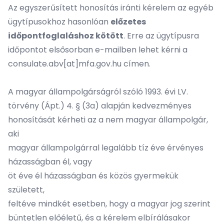
Az egyszerűsített honosítás iránti kérelem az egyéb
ügytípusokhoz hasonlóan
előzetes
időpontfoglaláshoz kötött
. Erre az ügytípusra
időpontot elsősorban e-mailben lehet kérni a
consulate.abv[at]mfa.gov.hu
címen.
A magyar állampolgárságról szóló 1993. évi LV.
törvény (Ápt.) 4. § (3a) alapján kedvezményes
honosítását kérheti az a nem magyar állampolgár,
aki
magyar állampolgárral legalább tíz éve érvényes
házasságban él, vagy
öt éve él házasságban és közös gyermekük
született,
feltéve mindkét esetben, hogy a magyar jog szerint
büntetlen előéletű, és a kérelem elbírálásakor