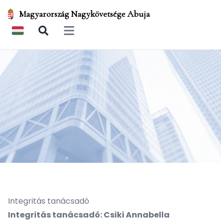
Magyarország Nagykövetsége Abuja
Open main menu
Integritás tanácsadó
Integritás tanácsadó: Csiki Annabella