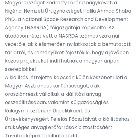
Magyarországot Endreffy Lóránd nagykövet, a
Nigériai Nemzeti Űrügynökséget Halilu Ahmad Shaba
PhD., a National Space Research and Development
Agency (NASRDA) főigazgatója képviselte. Az
átadáson részt vett a NASRDA számos szakmai
vezetője, akik elismerően nyilatkoztak a bemutatott
tárlatról, és reményüket fejezték ki, hogy a jövőben
közös projekteket indíthatnak a magyar űripari
szereplőkkel.
A kiállítás létrejötte kapcsán külön köszönet illeti a
Magyar Asztronautikai Társaságot, akik
oroszlánrészt vállaltak a kiállítási anyag
összeállításában, valamint Külgazdasági és
Külügyminisztérium Űrpolitikáért és
Űrtevékenységért Felelős Főosztályát a kiállításhoz
szükséges anyagi erőforrások biztosításáért.
További képek találhatóak
itt.