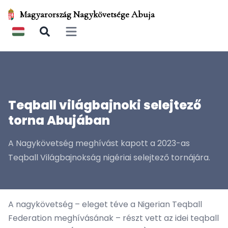
Magyarország Nagykövetsége Abuja
Open main menu
Teqball világbajnoki selejtező
torna Abujában
A Nagykövetség meghívást kapott a 2023-as
Teqball Világbajnokság nigériai selejtező tornájára.
A nagykövetség – eleget téve a Nigerian Teqball
Federation meghívásának – részt vett az idei teqball