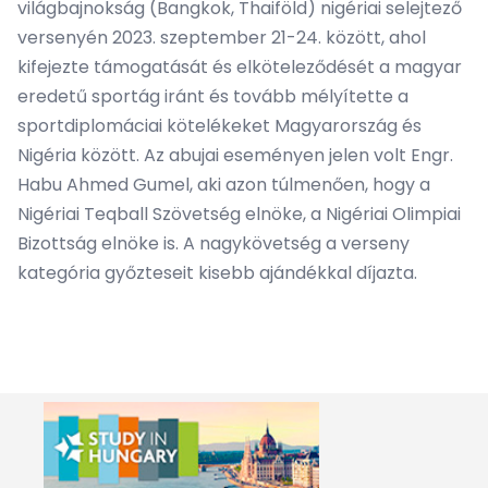
világbajnokság (Bangkok, Thaiföld) nigériai selejtező
versenyén 2023. szeptember 21-24. között, ahol
kifejezte támogatását és elköteleződését a magyar
eredetű sportág iránt és tovább mélyítette a
sportdiplomáciai kötelékeket Magyarország és
Nigéria között. Az abujai eseményen jelen volt Engr.
Habu Ahmed Gumel, aki azon túlmenően, hogy a
Nigériai Teqball Szövetség elnöke, a Nigériai Olimpiai
Bizottság elnöke is. A nagykövetség a verseny
kategória győzteseit kisebb ajándékkal díjazta.