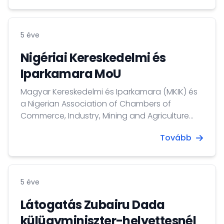
5 éve
Nigériai Kereskedelmi és
Iparkamara MoU
Magyar Kereskedelmi és Iparkamara (MKIK) és
a Nigerian Association of Chambers of
Commerce, Industry, Mining and Agriculture
(NACCIMA) együttműködési
Tovább
szándéknyilatkozata
5 éve
Látogatás Zubairu Dada
külügyminiszter-helyettesnél